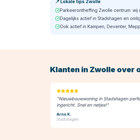
📍
Lokale tips
Zwolle
Parkeerontheffing Zwolle centrum: wij r
Dagelijks actief in Stadshagen en om
Ook actief in Kampen, Deventer, Mep
Klanten in
Zwolle
over 
"
Nieuwbouwwoning in Stadshagen perfe
ingericht. Snel en netjes!
"
Arno K.
Stadshagen