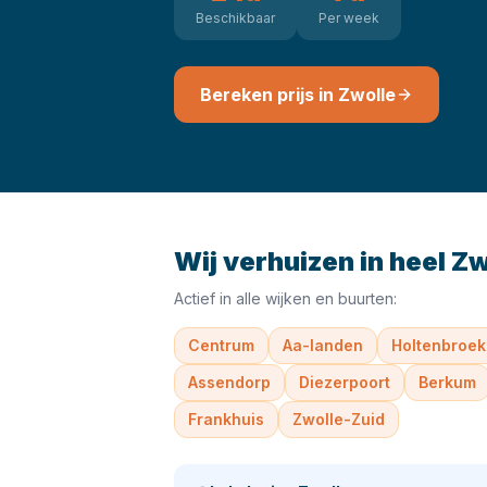
Beschikbaar
Per week
Bereken prijs in
Zwolle
Wij verhuizen in heel
Zw
Actief in alle wijken en buurten:
Centrum
Aa-landen
Holtenbroek
Assendorp
Diezerpoort
Berkum
Frankhuis
Zwolle-Zuid