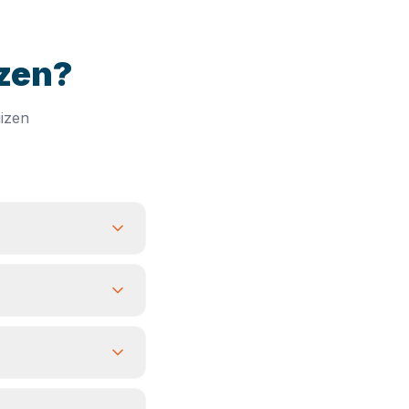
izen?
izen