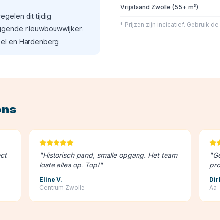
Vrijstaand Zwolle (55+ m³)
egelen dit tijdig
* Prijzen zijn indicatief. Gebruik d
liggende nieuwbouwwijken
pel en Hardenberg
ons
ct
"
Historisch pand, smalle opgang. Het team
"
Ge
loste alles op. Top!
"
pro
Eline V.
Dir
Centrum Zwolle
Aa-