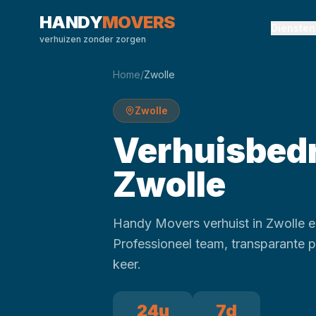
HANDY
MOVERS
Diensten
verhuizen zonder zorgen
Home
/
Zwolle
Zwolle
Verhuisbedr
Zwolle
Handy Movers verhuist in Zwolle en
Professioneel team, transparante pr
keer.
24u
7d