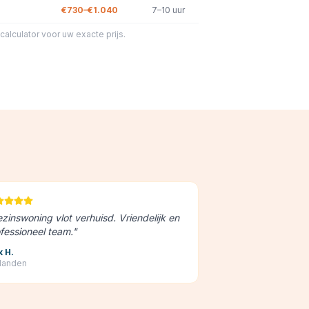
€730–€1.040
7–10 uur
e calculator voor uw exacte prijs.
zinswoning vlot verhuisd. Vriendelijk en
fessioneel team.
"
k H.
landen