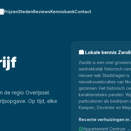
Prijzen
Steden
Reviews
Kennisbank
Contact
🏙️
Lokale kennis
Zwoll
ijf
Zwolle is een snel groeien
aantrekkelijk historisch 
nieuwe wijk Stadshagen is
nieuwbouwlocaties van Noo
gezinnen. Het historisch c
 de regio Overijssel.
karakteristieke panden. W
ijsopgave. Op tijd, elke
particulieren als bedrijven
Kampen, Deventer en Mep
Recente verhuizingen in
Appartement Centrum → 