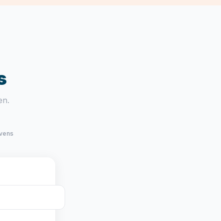
s
en.
vens