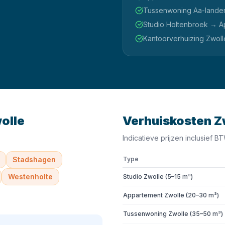
Tussenwoning Aa-landen 
Studio Holtenbroek → Ap
Kantoorverhuizing Zwoll
olle
Verhuiskosten
Z
Indicatieve prijzen inclusief 
Stadshagen
Type
Westenholte
Studio Zwolle (5–15 m³)
Appartement Zwolle (20–30 m³)
Tussenwoning Zwolle (35–50 m³)