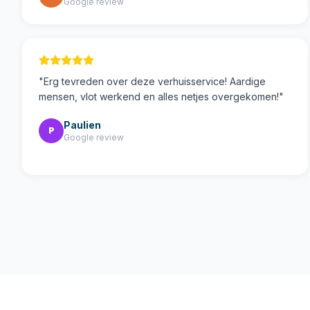
Google review
"
Erg tevreden over deze verhuisservice! Aardige
mensen, vlot werkend en alles netjes overgekomen!
"
Paulien
P
Google review