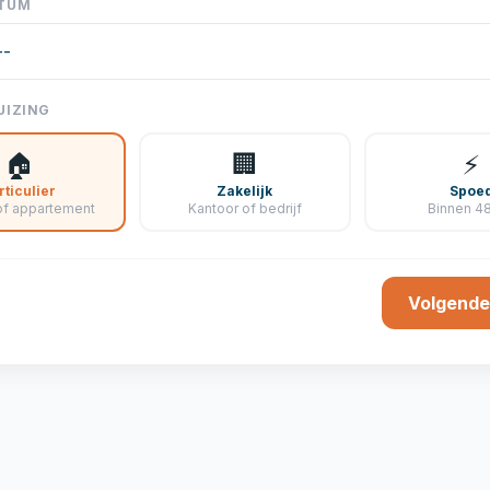
ATUM
UIZING
🏠
🏢
⚡
rticulier
Zakelijk
Spoe
of appartement
Kantoor of bedrijf
Binnen 48
Volgende