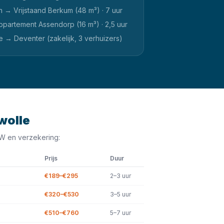
→ Vrijstaand Berkum (48 m³) · 7 uur
partement Assendorp (16 m³) · 2,5 uur
e → Deventer (zakelijk, 3 verhuizers)
wolle
BTW en verzekering:
Prijs
Duur
€189–€295
2–3 uur
€320–€530
3–5 uur
€510–€760
5–7 uur