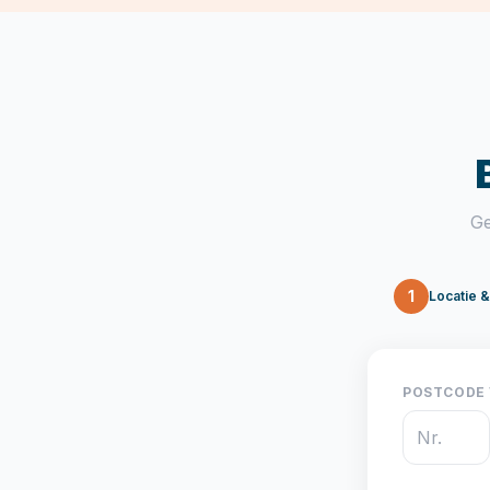
Ge
1
Locatie 
POSTCODE