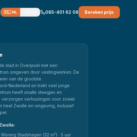
085-401 62 08
Bereken prijs
🇳🇱 NL
🇬🇧 EN
e
de stad in Overijssel met een
centrum omgeven door vestingwerken. De
 een van de grootste
rd-Nederland en trekt veel jonge
entrum heeft smalle steegjes en
ij verzorgen verhuizingen voor zowel
 in heel Zwolle en omgeving, inclusief
pel.
Zwolle
:
Woning Stadshagen (32 m³) · 5 uur