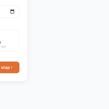
d
 uur
 stap