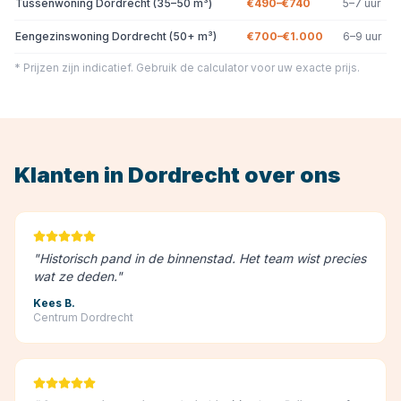
Tussenwoning Dordrecht (35–50 m³)
€490–€740
5–7 uur
Eengezinswoning Dordrecht (50+ m³)
€700–€1.000
6–9 uur
* Prijzen zijn indicatief. Gebruik de calculator voor uw exacte prijs.
Klanten in
Dordrecht
over ons
"
Historisch pand in de binnenstad. Het team wist precies
wat ze deden.
"
Kees B.
Centrum Dordrecht