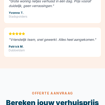
"
Grote woning netjes verhuisd in één dag. Prijs vooraf
duidelijk, geen verrassingen.
"
Yvonne T.
Stadspolders
"
Vriendelijk team, snel gewerkt. Alles heel aangekomen.
"
Patrick M.
Dubbeldam
OFFERTE AANVRAAG
Bereken jouw verhuisprijs