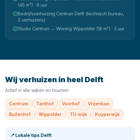
(45 m³) · 6 uur
Bedrijfsverhuizing Centrum Delft (technisch bureau,
2 verhuizers)
Studio Centrum → Woning Wippolder (18 m³) · 3 uur
Wij verhuizen in heel
Delft
Actief in alle wijken en buurten:
Centrum
Tanthof
Voorhof
Vrijenban
Buitenhof
Wippolder
TU-wijk
Kuyperwijk
📍
Lokale tips
Delft