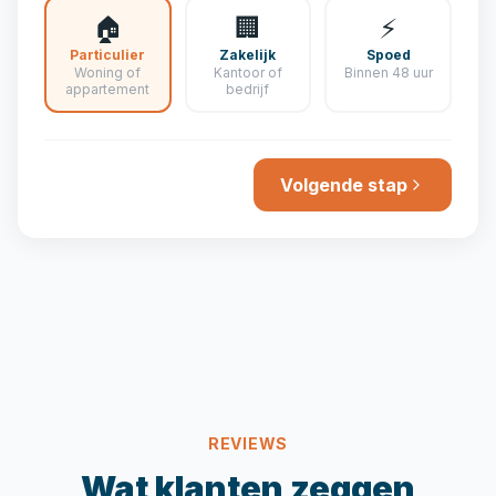
🏠
🏢
⚡
Particulier
Zakelijk
Spoed
Woning of
Kantoor of
Binnen 48 uur
appartement
bedrijf
Volgende stap
REVIEWS
Wat klanten zeggen