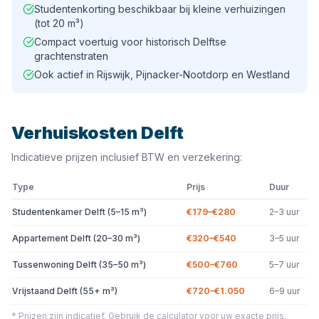
Studentenkorting beschikbaar bij kleine verhuizingen
(tot 20 m³)
Compact voertuig voor historisch Delftse
grachtenstraten
Ook actief in Rijswijk, Pijnacker-Nootdorp en Westland
Verhuiskosten
Delft
Indicatieve prijzen inclusief BTW en verzekering:
Type
Prijs
Duur
Studentenkamer Delft (5–15 m³)
€179–€280
2–3 uur
Appartement Delft (20–30 m³)
€320–€540
3–5 uur
Tussenwoning Delft (35–50 m³)
€500–€760
5–7 uur
Vrijstaand Delft (55+ m³)
€720–€1.050
6–9 uur
* Prijzen zijn indicatief. Gebruik de calculator voor uw exacte prijs.