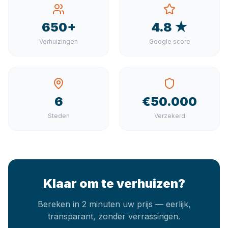
650+
4.8 ★
Verhuizingen
Google score
6
€50.000
Steden
Verzekerd
Klaar om te verhuizen?
Bereken in 2 minuten uw prijs — eerlijk,
transparant, zonder verrassingen.