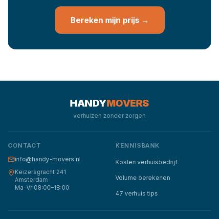
Bereken mijn prijs →
HANDY
MOVERS
verhuizen zonder zorgen
CONTACT
KENNISBANK
info@handy-movers.nl
Kosten verhuisbedrijf
Keizersgracht 241
Volume berekenen
Amsterdam
Ma–Vr 08:00–18:00
47 verhuis tips