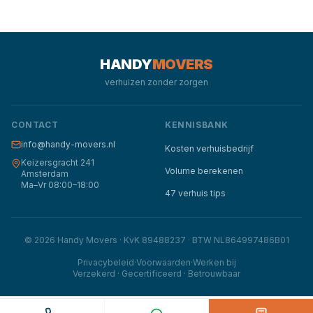
HANDY
MOVERS
verhuizen zonder zorgen
CONTACT
KENNISBANK
info@handy-movers.nl
Kosten verhuisbedrijf
Keizersgracht 241
Volume berekenen
Amsterdam
Ma–Vr 08:00–18:00
47 verhuis tips
©
2026
Handy Movers · KvK 89488237 · BTW NL864997486B01
Privacybeleid
·
Voorwaarden
·
Werken bij
Verzekerd · Gecertificeerd · Betrouwbaar