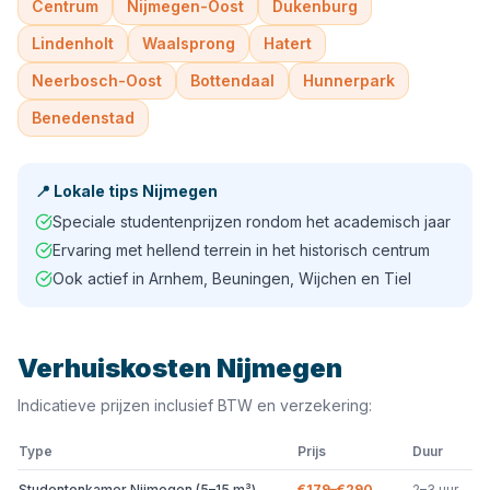
Centrum
Nijmegen-Oost
Dukenburg
Lindenholt
Waalsprong
Hatert
Neerbosch-Oost
Bottendaal
Hunnerpark
Benedenstad
📍
Lokale tips
Nijmegen
Speciale studentenprijzen rondom het academisch jaar
Ervaring met hellend terrein in het historisch centrum
Ook actief in Arnhem, Beuningen, Wijchen en Tiel
Verhuiskosten
Nijmegen
Indicatieve prijzen inclusief BTW en verzekering:
Type
Prijs
Duur
Studentenkamer Nijmegen (5–15 m³)
€179–€290
2–3 uur