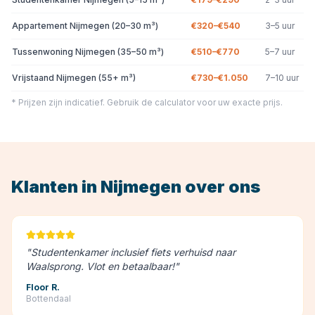
Appartement Nijmegen (20–30 m³)
€320–€540
3–5 uur
Tussenwoning Nijmegen (35–50 m³)
€510–€770
5–7 uur
Vrijstaand Nijmegen (55+ m³)
€730–€1.050
7–10 uur
* Prijzen zijn indicatief. Gebruik de calculator voor uw exacte prijs.
Klanten in
Nijmegen
over ons
"
Studentenkamer inclusief fiets verhuisd naar
Waalsprong. Vlot en betaalbaar!
"
Floor R.
Bottendaal