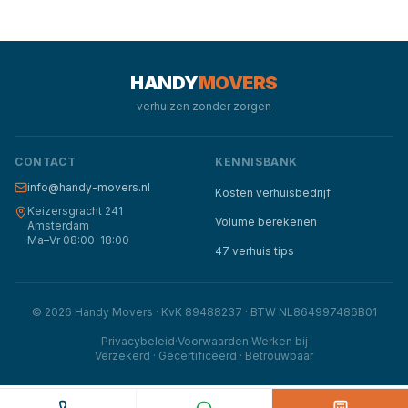
HANDY
MOVERS
verhuizen zonder zorgen
CONTACT
KENNISBANK
info@handy-movers.nl
Kosten verhuisbedrijf
Keizersgracht 241
Volume berekenen
Amsterdam
Ma–Vr 08:00–18:00
47 verhuis tips
©
2026
Handy Movers · KvK 89488237 · BTW NL864997486B01
Privacybeleid
·
Voorwaarden
·
Werken bij
Verzekerd · Gecertificeerd · Betrouwbaar