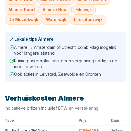
Almere Poort
Almere Hout
Filmwijk
De Muziekwijk
Waterwijk
Literatuurwijk
📍
Lokale tips
Almere
Almere → Amsterdam of Utrecht: combi-dag mogelijk
voor langere afstand
Ruime parkeerplaatsen: geen vergunning nodig in de
meeste wijken
Ook actief in Lelystad, Zeewolde en Dronten
Verhuiskosten
Almere
Indicatieve prijzen inclusief BTW en verzekering:
Type
Prijs
Duur
Studio Almere (5–15 m³)
€189–€299
2–3 uur