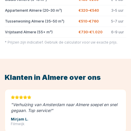
Appartement Almere (20–30 m³)
€320–€540
3–5 uur
Tussenwoning Almere (35–50 m³)
€510–€760
5–7 uur
Vrijstaand Almere (55+ m³)
€730–€1.020
6–9 uur
* Prijzen zijn indicatief. Gebruik de calculator voor uw exacte prijs.
Klanten in
Almere
over ons
"
Verhuizing van Amsterdam naar Almere soepel en snel
gegaan. Top service!
"
Mirjam L.
Filmwijk