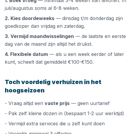
1. Boek vroeg
— minimaal 3-4 weken van tevoren. In
juli/augustus soms al 6-8 weken.
2. Kies doordeweeks
— dinsdag t/m donderdag zijn
goedkoper dan vrijdag en zaterdag.
3. Vermijd maandwisselingen
— de laatste en eerste
dag van de maand zijn altijd het drukst.
4. Flexibele datum
— als u een week eerder of later
kunt, scheelt dat gemiddeld €100-€150.
Toch voordelig verhuizen in het
hoogseizoen
- Vraag altijd een
vaste prijs
— geen uurtarief
- Pak zelf kleine dozen in (bespaart 1-2 uur werktijd)
- Vermijd extra services die u zelf kunt doen
- Vergelijk minimaal 3 offertes