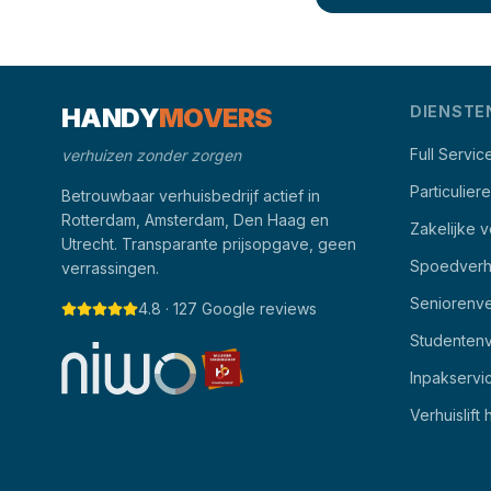
HANDY
MOVERS
DIENSTE
Full Servic
verhuizen zonder zorgen
Particulier
Betrouwbaar verhuisbedrijf actief in
Rotterdam, Amsterdam, Den Haag en
Zakelijke v
Utrecht. Transparante prijsopgave, geen
Spoedverh
verrassingen.
Seniorenve
4.8 · 127 Google reviews
Studentenv
Inpakservi
Verhuislift