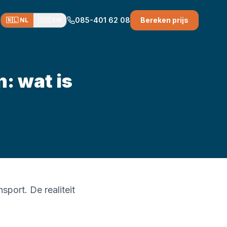
085-401 62 08
Bereken prijs
🇳🇱 NL
🇬🇧 EN
: wat is
port. De realiteit