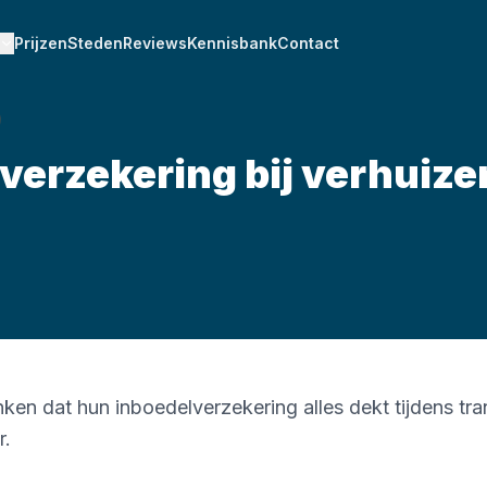
Prijzen
Steden
Reviews
Kennisbank
Contact
verzekering bij verhuizen
en dat hun inboedelverzekering alles dekt tijdens trans
r.