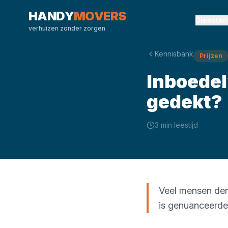
HANDY
MOVERS
Diensten
verhuizen zonder zorgen
Kennisbank
Prijzen
Inboedel
gedekt?
3 min
leestijd
Veel mensen denk
is genuanceerde