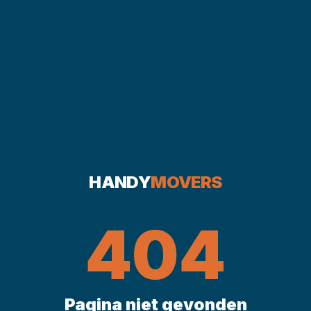
HANDY
MOVERS
404
Pagina niet gevonden