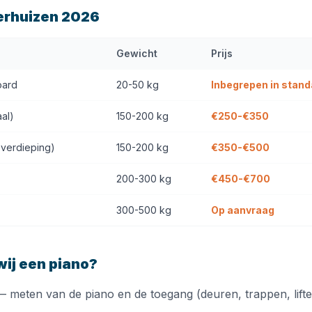
erhuizen 2026
Gewicht
Prijs
oard
20-50 kg
Inbegrepen in stand
al)
150-200 kg
€250-€350
 verdieping)
150-200 kg
€350-€500
200-300 kg
€450-€700
300-500 kg
Op aanvraag
wij een piano?
 meten van de piano en de toegang (deuren, trappen, lift