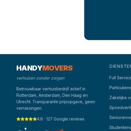
HANDY
MOVERS
DIENSTE
Full Servic
verhuizen zonder zorgen
Particulier
Betrouwbaar verhuisbedrijf actief in
Rotterdam, Amsterdam, Den Haag en
Zakelijke v
Utrecht. Transparante prijsopgave, geen
Spoedverh
verrassingen.
Seniorenve
4.8 · 127 Google reviews
Studentenv