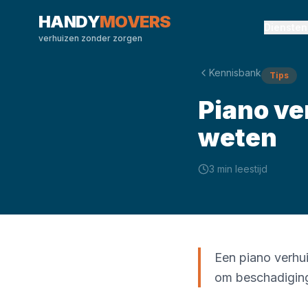
HANDY
MOVERS
Diensten
verhuizen zonder zorgen
Kennisbank
Tips
Piano ve
weten
3 min
leestijd
Een piano verhui
om beschadigin