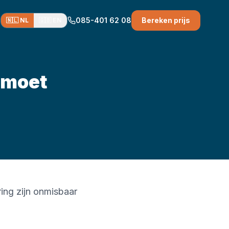
085-401 62 08
Bereken prijs
🇳🇱 NL
🇬🇧 EN
 moet
ring zijn onmisbaar