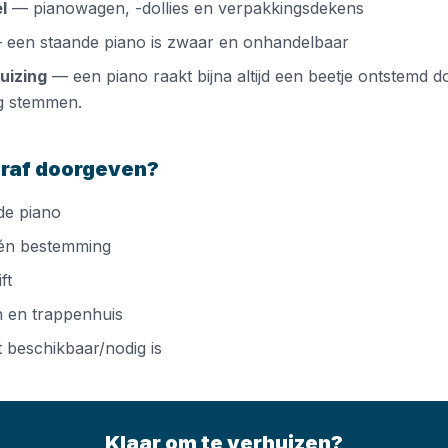
l
— pianowagen, -dollies en verpakkingsdekens
een staande piano is zwaar en onhandelbaar
uizing
— een piano raakt bijna altijd een beetje ontstemd d
g stemmen.
raf doorgeven?
de piano
 én bestemming
ft
n en trappenhuis
ft beschikbaar/nodig is
Klaar om te verhuizen?