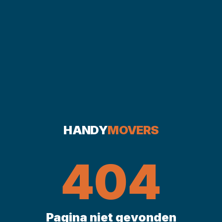
HANDY
MOVERS
404
Pagina niet gevonden