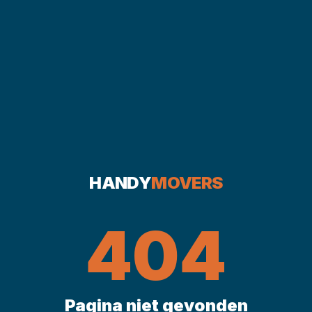
HANDY
MOVERS
404
Pagina niet gevonden